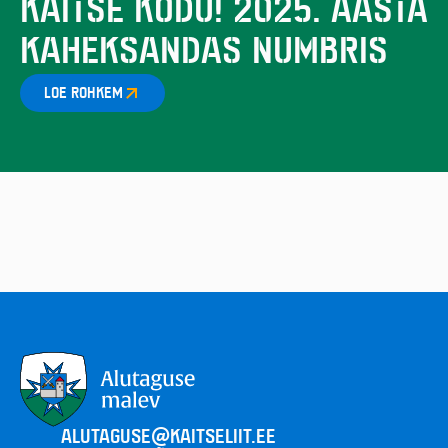
KAITSE KODU! 2025. AASTA
KAHEKSANDAS NUMBRIS
LOE ROHKEM
ALUTAGUSE@KAITSELIIT.EE