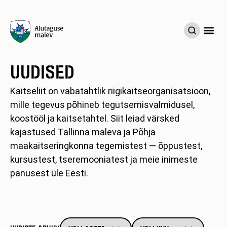
AVINURM
LÜGANUS
NARVA 
PIIRIKAIT
AS
UUDISED
Kaitseliit on vabatahtlik riigikaitseorganisatsioon,
mille tegevus põhineb tegutsemisvalmidusel,
koostööl ja kaitsetahtel. Siit leiad värsked
kajastused Tallinna maleva ja Põhja
maakaitseringkonna tegemistest — õppustest,
kursustest, tseremooniatest ja meie inimeste
panusest üle Eesti.