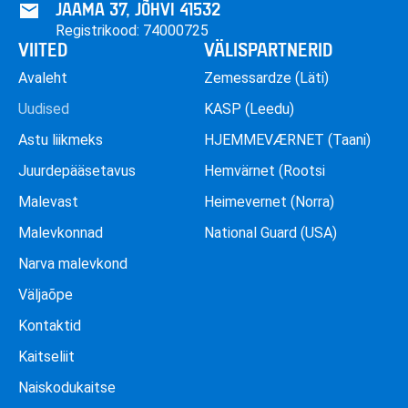
JAAMA 37, JÕHVI 41532
Registrikood: 74000725
VIITED
VÄLISPARTNERID
Avaleht
Zemessardze (Läti)
Uudised
KASP (Leedu)
Astu liikmeks
HJEMMEVÆRNET (Taani)
Juurdepääsetavus
Hemvärnet (Rootsi
Malevast
Heimevernet (Norra)
Malevkonnad
National Guard (USA)
Narva malevkond
Väljaõpe
Kontaktid
Kaitseliit
Naiskodukaitse